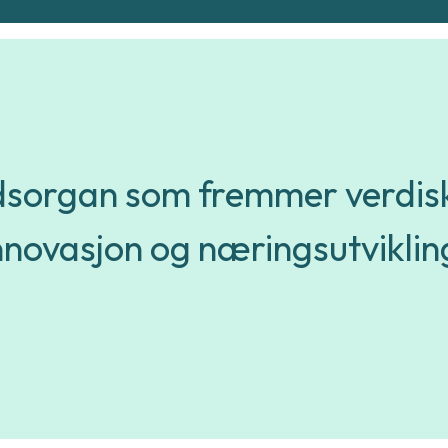
dsorgan som fremmer verdiska
nnovasjon og næringsutviklin