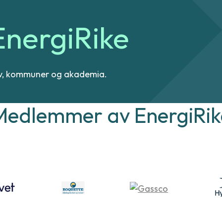
EnergiRike
sliv, kommuner og akademia.
Medlemmer av EnergiRik