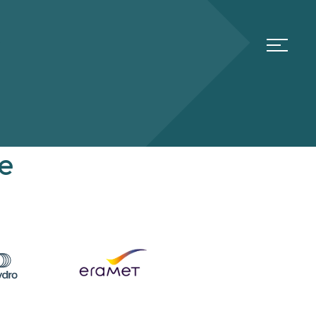
Meny
e