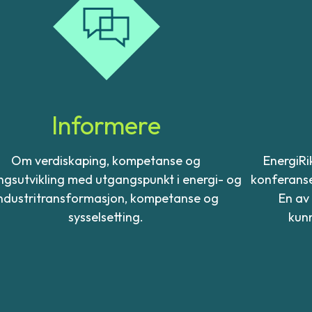
Informere
Om verdiskaping, kompetanse og
EnergiRi
gsutvikling med utgangspunkt i energi- og
konferanse
ndustritransformasjon, kompetanse og
En av
sysselsetting.
kun