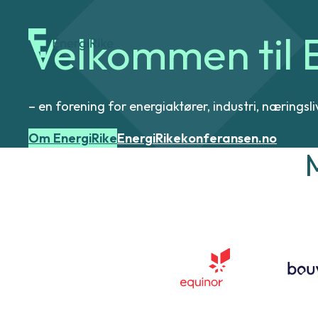
Velkommen til 
EnergiRike
– en forening for energiaktører, industri, næring
Om EnergiRike
EnergiRikekonferansen.no