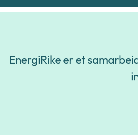
EnergiRike er et samarbei
i