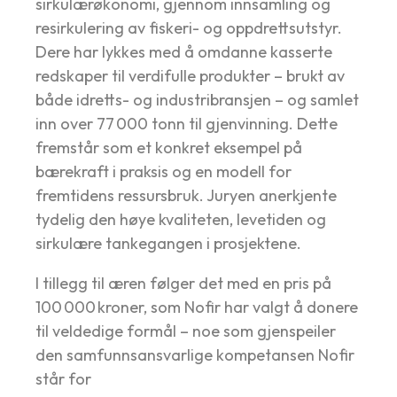
sirkulærøkonomi, gjennom innsamling og
resirkulering av fiskeri- og oppdrettsutstyr.
Dere har lykkes med å omdanne kasserte
redskaper til verdifulle produkter – brukt av
både idretts- og industribransjen – og samlet
inn over 77 000 tonn til gjenvinning. Dette
fremstår som et konkret eksempel på
bærekraft i praksis og en modell for
fremtidens ressursbruk. Juryen anerkjente
tydelig den høye kvaliteten, levetiden og
sirkulære tankegangen i prosjektene.
I tillegg til æren følger det med en pris på
100 000 kroner, som Nofir har valgt å donere
til veldedige formål – noe som gjenspeiler
den samfunnsansvarlige kompetansen Nofir
står for